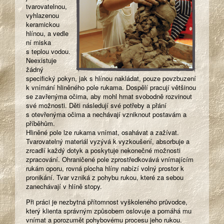
tvarovatelnou,
vyhlazenou
keramickou
hlínou, a vedle
ní miska
s teplou vodou.
Neexistuje
žádný
specifický pokyn, jak s hlínou nakládat, pouze povzbuzení
k vnímání hliněného pole rukama. Dospělí pracují většinou
se zavřenýma očima, aby mohl hmat svobodně rozvinout
své možnosti. Děti následují své potřeby a přání
s otevřenýma očima a nechávají vzniknout postavám a
příběhům.
Hliněné pole lze rukama vnímat, osahávat a zažívat.
Tvarovatelný materiál vyzývá k vyzkoušení, absorbuje a
zrcadlí každý dotyk a poskytuje nekonečné možnosti
zpracování. Ohraničené pole zprostředkovává vnímajícím
rukám oporu, rovná plocha hlíny nabízí volný prostor k
pronikání. Tvar vzniká z pohybu rukou, které za sebou
zanechávají v hlíně stopy.
Při práci je nezbytná přítomnost vyškoleného průvodce,
který klienta správným způsobem oslovuje a pomáhá mu
vnímat a porozumět pohybovému procesu jeho rukou.