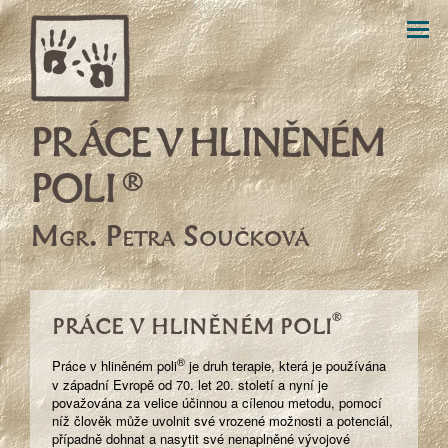
P
R
Á
CE V
H
L
I
N
Ě
N
É
M
P
O
L
I
®
Mgr. Petra Součková
®
PRÁCE V HLINĚNÉM POLI
®
Práce v hliněném poli
je druh terapie, která je používána
v západní Evropě od 70. let 20. století a nyní je
považována za velice účinnou a cílenou metodu, pomocí
níž člověk může uvolnit své vrozené možnosti a potenciál,
případně dohnat a nasytit své nenaplněné vývojové