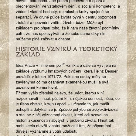
novými potřebami. Jde přitom především o oporu a
přeorientování ve vztahovém dění, o sociální kompetenci a
vědomí vlastní hodnoty, o zralost a kroky spojené se
separací. Ve druhé půlce života bývá v centru pozornosti
získání a upevnění vnitřní životní báze. Může být
základem pro přijetí toho, že k nám naše životní podmínky
patří, že nás spoluvytváří a že sebe sama díky nim
můžeme plně zažívat a chápat.
HISTORIE VZNIKU A TEORETICKÝ
ZÁKLAD
®
Idea Práce v hliněném poli
vznikla a dále se vyvíjela na
základě výzkumu hmatových cvičení, která Heinz Deuser
prováděl v letech 1971/72. Pokusné osoby měly se
zavřenýma očima osahávat zkamenělou mušli a svá
pozorování komentovat.
Přitom vyšlo zřetelně najevo, že „věc“, kterou v ní
rozpoznávali – např. pěstní klín, nějakou cennost, něco, co
je třeba chránit, krajinu apod. – určovalo to, jak mušli
uchopili a dotýkali se jí. Způsob pohybu se zobjektivizoval
a stal se z něj významný objekt, který odkazoval na
historii zkušeností nabytých v průběhu života. Hmat tak
mohl zcela otevřít vlastní možnosti tím, že připomínal
dřívější významné životní události.