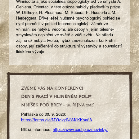
Winnicotta a jako sociálněantropologický akt ve smyslu A.
Gehlena. Orientaci v této otázce nabídly především práce
W. Diltheye, H. Plessnera, M. Bubera, E. Husserla a M.
Heideggera. Dříve ještě hlubinně psychologický pohled se
nyní proměnil v pohled fenomenologický. Záměr ve
vnímání se netýkal vědomí, ale osoby v jejím tělesně-
smyslovém naplnění ve světě a vůči světu. Ve středu
zájmu už nebyla tvorba, nýbrž znovunalezení konkrétní
osoby, její začlenění do strukturální výstavby a souvislostí
lidského vývoje
ZVEME VÁS NA KONFERENCI
DEN S PRACÍ V HLINĚNÉM POLI
®
MNÍŠEK POD BRDY - 10. ŘÍJNA 2026
Přihláška do 30. 9. 2026:
https://forms.gle/MYtcjqdN8M2KKsa8A
Bližší informace:
https://www.caphp.cz/novinky/