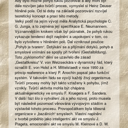
Aby bylo možné pohyb rukou pozorovat a aby mohl být
dále rozvíjen jako tvůrčí proces, vymyslel si Heinz Deuser
hliněné pole. Od té doby na základě pozorování rozvíjel
teoretický koncept a praxi této metody.
Velký podíl na jejím vývoji měla Analytická psychologie C.
G. Junga, a to zejména její specifikace E. Neumannem.
Významnějším krokem však byl poznatek, že pohyb rukou
vykazuje tendenci dojít naplnění a uspokojení v tom, co
bylo vytvořeno v hliněném poli. Dal vzniknout poučce:
„Pohyb je tvarem“. Dotýkání se a přijímání dotyků, pohyb a
smyslové vnímání se spojily při tvoření (Gestalbildung).
Toto „cyklomorfní“ dění se uzavřelo dle zásad
„Gestaltkreisu“ V. von Weizseckära v dynamický řád, který
označili E. von Holst a H. Mittelstaedt v roce 1950 za
princip reaference a který P. Anochin popsal jako funkční
systém. V takovém řádu se vyvíjí každý živý organismus.
Tvůrčí procesy mohly být takto vztaženy k pohybu, jímž
vznikly. Tvůrčí aktivita mohla být chápána
aktuálněgeneticky ve smyslu F. Kruegera a F. Sandera.
V další fázi šlo o vytváření Já a jeho rozvoj, proto musela
být následně pozornost věnována vývojovým stádiím a
výstavbě tohoto procesu. Provopočátkem byla tělesná
organizace v „bazálních“ smyslech. Vlastní naplnění
v tvorbě proběhlo jako inteligentní akt ve smyslu J.
Piageta, emocionální akt ve smyslu M. Kleinové a D. W.