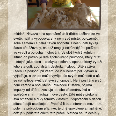
mládež. Navazuje na spontánní úsilí dítěte začlenit se ve
světě, najít a vybudovat si v něm své místo, porozumět
sobě samému a nalézt svou hodnotu. Dnešní děti bývají
často přetěžovány, na což reagují nejrůznějšími potížemi
ve vývoji a poruchami chování. Ve složitých životních
situacích potřebuje dítě spolehlivého průvodce, který dítěti
– stejně jako hlína – poskytuje cílenou oporu a který vydrží
jeho starosti, zoufalství, destrukci i zlobu. Dítě zažívá
útěchu a podporu při všem, co v hliněném poli vytváří a
vyjadřuje, a tak se může vyvíjet dle svých možností a učit
se co nejlépe využívat své schopnosti. Není posíláno pryč,
není káráno a opouštěno. Průvodce zůstává, přijímá
impulzy od dítěte, zesiluje je nebo přesměrovává a
společně s ním nachází nové cesty. Dítě může překonat
svá omezení a díky tomuto vlastnímu vypořádání s danou
situací dojít uspokojení. Probíhá-li tato interakce mezi ním,
polem a průvodcem příznivě, je dítě spokojené a naplněné,
což je v podstatě cílem této práce. Metoda se už desítky