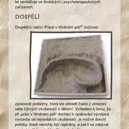
let osvědčuje ve školských i psychoterapeutických
zařízeních.
DOSPĚLÍ
®
Dospělým nabízí Práce
v hliněném poli
možnost
zpracovat problémy, které lze odvodit často z omezení
nebo tíživých zkušeností v dětství. Vzhledem k tomu, že
při „práci v hliněném poli“ dochází k opakování vývojové
výstavby od nejranějších zkušeností, je možné dosytit
potřeby, které nemohly být naplněny, a začít se zabývat