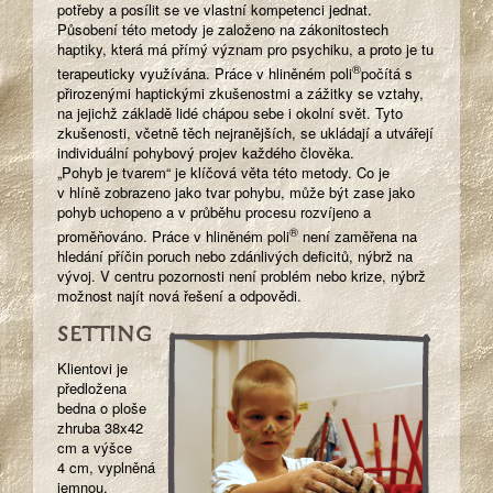
potřeby a posílit se ve vlastní kompetenci jednat.
Působení této metody je založeno na zákonitostech
haptiky, která má přímý význam pro psychiku, a proto je tu
®
terapeuticky využívána. Práce v hliněném poli
počítá s
přirozenými haptickými zkušenostmi a zážitky se vztahy,
na jejichž základě lidé chápou sebe i okolní svět. Tyto
zkušenosti, včetně těch nejranějších, se ukládají a utvářejí
individuální pohybový projev každého člověka.
„Pohyb je tvarem“ je klíčová věta této metody. Co je
v hlíně zobrazeno jako tvar pohybu, může být zase jako
pohyb uchopeno a v průběhu procesu rozvíjeno a
®
proměňováno. Práce v hliněném poli
není zaměřena na
hledání příčin poruch nebo zdánlivých deficitů, nýbrž na
vývoj. V centru pozornosti není problém nebo krize, nýbrž
možnost najít nová řešení a odpovědi.
SETTING
Klientovi je
předložena
bedna o ploše
zhruba 38x42
cm a výšce
4 cm, vyplněná
jemnou,