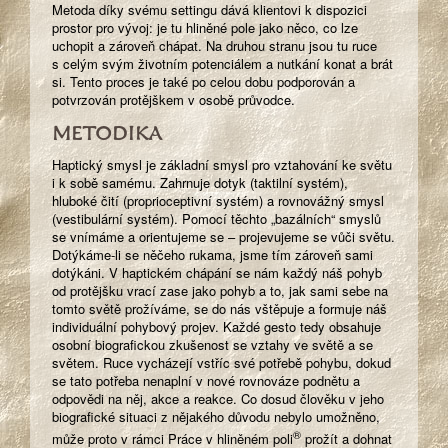
Metoda díky svému settingu dává klientovi k dispozici
prostor pro vývoj: je tu hliněné pole jako něco, co lze
uchopit a zároveň chápat. Na druhou stranu jsou tu ruce
s celým svým životním potenciálem a nutkání konat a brát
si. Tento proces je také po celou dobu podporován a
potvrzován protějškem v osobě průvodce.
METODIKA
Haptický smysl je základní smysl pro vztahování ke světu
i k sobě samému. Zahrnuje dotyk (taktilní systém),
hluboké čití (proprioceptivní systém) a rovnovážný smysl
(vestibulární systém). Pomocí těchto „bazálních“ smyslů
se vnímáme a orientujeme se – projevujeme se vůči světu.
Dotýkáme-li se něčeho rukama, jsme tím zároveň sami
dotýkáni. V haptickém chápání se nám každý náš pohyb
od protějšku vrací zase jako pohyb a to, jak sami sebe na
tomto světě prožíváme, se do nás vštěpuje a formuje náš
individuální pohybový projev. Každé gesto tedy obsahuje
osobní biografickou zkušenost se vztahy ve světě a se
světem. Ruce vycházejí vstříc své potřebě pohybu, dokud
se tato potřeba nenaplní v nové rovnováze podnětu a
odpovědi na něj, akce a reakce. Co dosud člověku v jeho
biografické situaci z nějakého důvodu nebylo umožněno,
®
může proto v rámci Práce v hliněném poli
prožít a dohnat