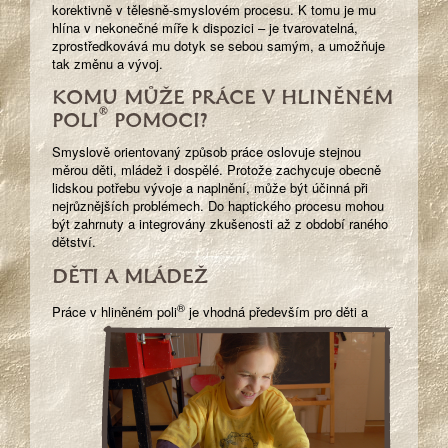
korektivně v tělesně-smyslovém procesu. K tomu je mu
hlína v nekonečné míře k dispozici – je tvarovatelná,
zprostředkovává mu dotyk se sebou samým, a umožňuje
tak změnu a vývoj.
KOMU MŮŽE PRÁCE V HLINĚNÉM
®
POLI
POMOCI?
Smyslově orientovaný způsob práce oslovuje stejnou
měrou děti, mládež i dospělé. Protože zachycuje obecně
lidskou potřebu vývoje a naplnění, může být účinná při
nejrůznějších problémech. Do haptického procesu mohou
být zahrnuty a integrovány zkušenosti až z období raného
dětství.
DĚTI A MLÁDEŽ
®
Práce v hliněném poli
je
vhodná především pro děti a